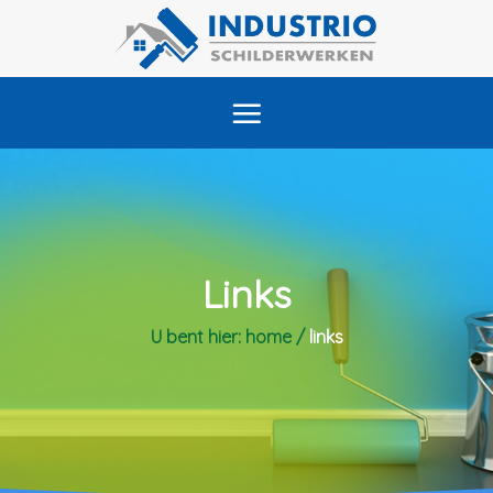
Skip
to
content
Links
U bent hier:
home
/
links