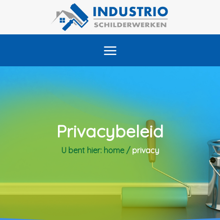
Skip
to
content
Privacybeleid
U bent hier:
home
/
privacy